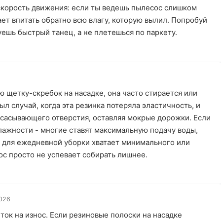
 скорость движения: если ты ведешь пылесос слишком
ает впитать обратно всю влагу, которую вылил. Попробуй
уешь быстрый танец, а не плетешься по паркету.
 щетку-скребок на насадке, она часто стирается или
ыл случай, когда эта резинка потеряла эластичность, и
всасывающего отверстия, оставляя мокрые дорожки. Если
влажности - многие ставят максимальную подачу воды,
ле для ежедневной уборки хватает минимального или
ос просто не успевает собирать лишнее.
2026
ток на износ. Если резиновые полоски на насадке