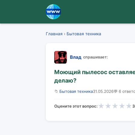
Главная
›
Бытовая техника
Влад
спрашивает:
Моющий пылесос оставляет
делаю?
📁
Бытовая техника
31.05.2026
💬 6 ответ
★
★
★
★
★
Оцените этот вопрос:
3