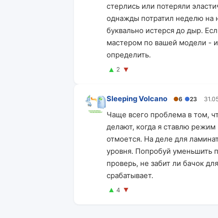
стерлись или потеряли эластич
однажды потратил неделю на н
буквально истерся до дыр. Ес
мастером по вашей модели - и
определить.
▲
▼
2
Sleeping Volcano
●
6
●
23
31.0
Чаще всего проблема в том, ч
делают, когда я ставлю режим
отмоется. На деле для ламина
уровня. Попробуй уменьшить п
проверь, не забит ли бачок дл
срабатывает.
▲
▼
4