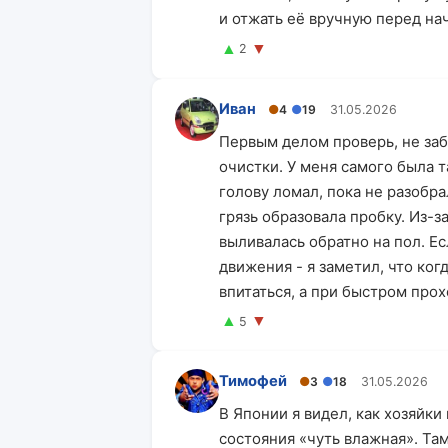
и отжать её вручную перед нач
▲
▼
2
Иван
●
4
●
19
31.05.2026
Первым делом проверь, не заб
очистки. У меня самого была 
голову ломал, пока не разобра
грязь образовала пробку. Из-з
выливалась обратно на пол. Ес
движения - я заметил, что ког
впитаться, а при быстром прох
▲
▼
5
Тимофей
●
3
●
18
31.05.2026
В Японии я видел, как хозяйк
состояния «чуть влажная». Там