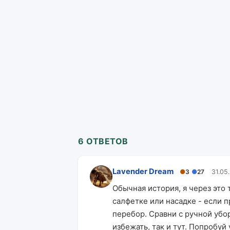
6 ОТВЕТОВ
Lavender Dream
●
3
●
27
31.05
Обычная история, я через это
салфетке или насадке - если п
перебор. Сравни с ручной убор
избежать, так и тут. Попробуй