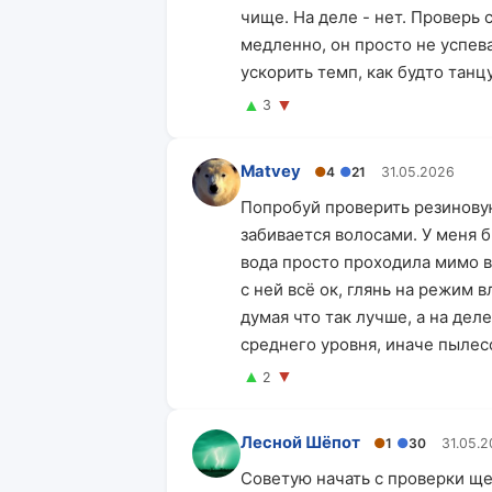
чище. На деле - нет. Проверь
медленно, он просто не успев
ускорить темп, как будто танц
▲
▼
3
Matvey
●
4
●
21
31.05.2026
Попробуй проверить резиновую
забивается волосами. У меня б
вода просто проходила мимо 
с ней всё ок, глянь на режим 
думая что так лучше, а на де
среднего уровня, иначе пылес
▲
▼
2
Лесной Шёпот
●
1
●
30
31.05.
Советую начать с проверки ще