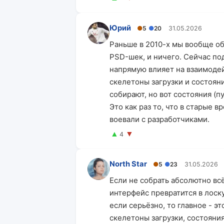
Юрий
●
5
●
20
31.05.2026
Раньше в 2010-х мы вообще об
PSD-шек, и ничего. Сейчас под
напрямую влияет на взаимодей
скелетоны загрузки и состояни
собирают, но вот состояния (пу
Это как раз то, что в старые 
воевали с разработчиками.
▲
▼
4
North Star
●
5
●
23
31.05.2026
Если не собрать абсолютно вс
интерфейс превратится в лоск
если серьёзно, то главное - э
скелетоны загрузки, состояни