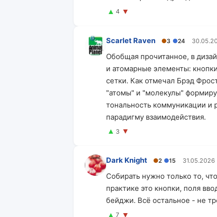
▲
▼
4
Scarlet Raven
●
3
●
24
30.05.2
Обобщая прочитанное, в диза
и атомарные элементы: кнопки
сетки. Как отмечал Брэд Фрос
"атомы" и "молекулы" формиру
тональность коммуникации и 
парадигму взаимодействия.
▲
▼
3
Dark Knight
●
2
●
15
31.05.2026
Собирать нужно только то, чт
практике это кнопки, поля вво
бейджи. Всё остальное - не т
▲
▼
7