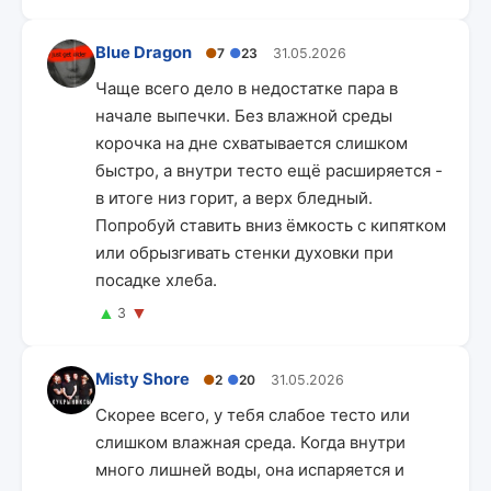
Blue Dragon
●
7
●
23
31.05.2026
Чаще всего дело в недостатке пара в
начале выпечки. Без влажной среды
корочка на дне схватывается слишком
быстро, а внутри тесто ещё расширяется -
в итоге низ горит, а верх бледный.
Попробуй ставить вниз ёмкость с кипятком
или обрызгивать стенки духовки при
посадке хлеба.
▲
▼
3
Misty Shore
●
2
●
20
31.05.2026
Скорее всего, у тебя слабое тесто или
слишком влажная среда. Когда внутри
много лишней воды, она испаряется и