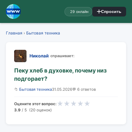
29 онлайн
Спросить
Главная
›
Бытовая техника
Николай
спрашивает:
Пеку хлеб в духовке, почему низ
подгорает?
📁
Бытовая техника
31.05.2026
💬 6 ответов
★
★
★
★
★
Оцените этот вопрос:
3.9
/ 5 (20 оценок)