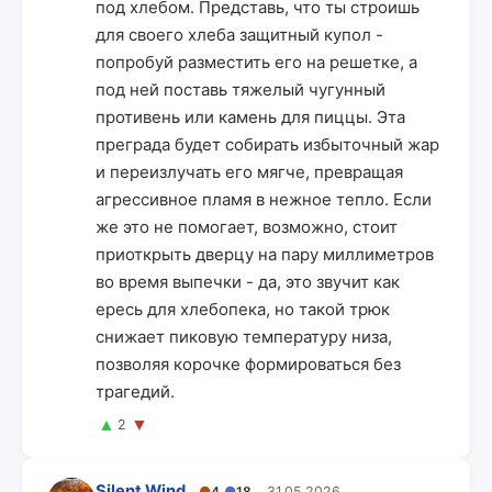
под хлебом. Представь, что ты строишь
для своего хлеба защитный купол -
попробуй разместить его на решетке, а
под ней поставь тяжелый чугунный
противень или камень для пиццы. Эта
преграда будет собирать избыточный жар
и переизлучать его мягче, превращая
агрессивное пламя в нежное тепло. Если
же это не помогает, возможно, стоит
приоткрыть дверцу на пару миллиметров
во время выпечки - да, это звучит как
ересь для хлебопека, но такой трюк
снижает пиковую температуру низа,
позволяя корочке формироваться без
трагедий.
▲
▼
2
Silent Wind
●
4
●
18
31.05.2026