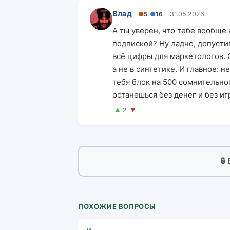
Влад
●
5
●
16
31.05.2026
А ты уверен, что тебе вообще 
подпиской? Ну ладно, допусти
всё цифры для маркетологов. С
а не в синтетике. И главное: н
тебя блок на 500 сомнительног
останешься без денег и без иг
▲
▼
2
🔒
ПОХОЖИЕ ВОПРОСЫ