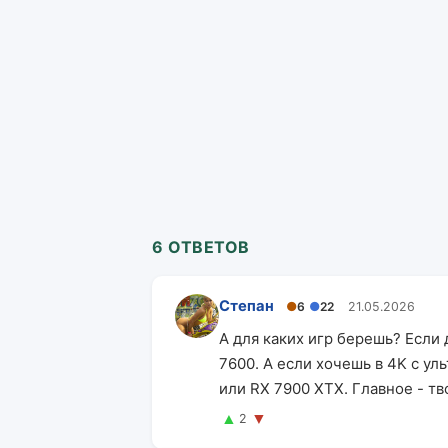
6 ОТВЕТОВ
Степан
●
6
●
22
21.05.2026
А для каких игр берешь? Если 
7600. А если хочешь в 4K с ул
или RX 7900 XTX. Главное - т
▲
▼
2