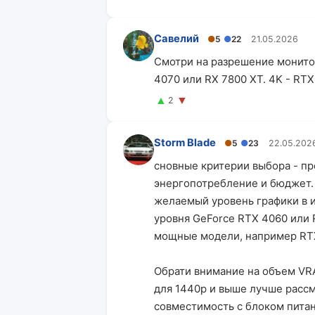
Савелий
●
5
●
22
21.05.2026
Смотри на разрешение монитор
4070 или RX 7800 XT. 4K - RTX
▲
▼
2
Storm Blade
●
5
●
23
22.05.202
сновные критерии выбора - пр
энергопотребление и бюджет.
желаемый уровень графики в иг
уровня GeForce RTX 4060 или 
мощные модели, например RTX
Обрати внимание на объем VR
для 1440p и выше лучше рассм
совместимость с блоком пита