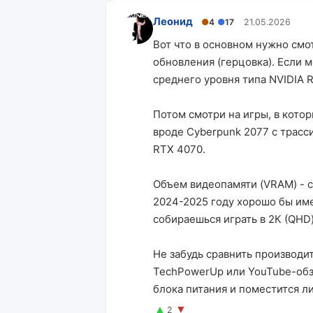
Леонид
●
4
●
17
21.05.2026
Вот что в основном нужно смо
обновления (герцовка). Если м
среднего уровня типа NVIDIA 
Потом смотри на игры, в кото
вроде Cyberpunk 2077 с трасс
RTX 4070.
Объем видеопамяти (VRAM) - с
2024-2025 году хорошо бы име
собираешься играть в 2К (QHD)
Не забудь сравнить производит
TechPowerUp или YouTube-обзо
блока питания и поместится ли
▲
▼
2