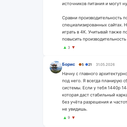
источников питания и могут н
Сравни производительность п
специализированных сайтах. Н
играть в 4K. Учитывай также 
повысить производительность
▲
▼
3
Борис
●
5
●
21
31.05.2026
Начну с главного архитектурн
под него. Я всегда планирую с
системы. Если у тебя 1440p 14
которая даст стабильный карк
без учёта разрешения и часто
не увидишь.
▲
▼
9