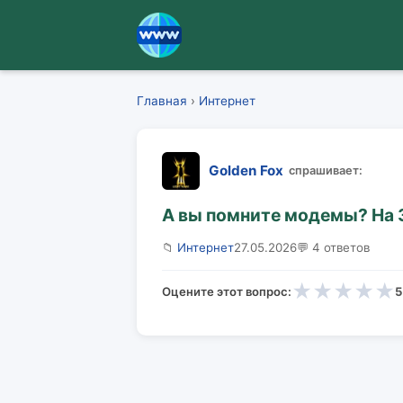
Главная
›
Интернет
Golden Fox
спрашивает:
А вы помните модемы? На 
📁
Интернет
27.05.2026
💬 4 ответов
★
★
★
★
★
Оцените этот вопрос:
5