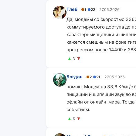
Глеб
●
1
●
22
27.05.2026
Да, модемы со скоростью 33600
коммутируемого доступа до по
характерный щелчки и шипение
кажется смешным на фоне гига
прогрессом после 14400 и 288
▲
▼
3
Богдан
●
2
●
21
27.05.2026
помню. Модем на 33,6 Кбит/с 
пищащий и шипящий звук во вр
офлайн от онлайн-мира. Тогда
событием.
▲
▼
3