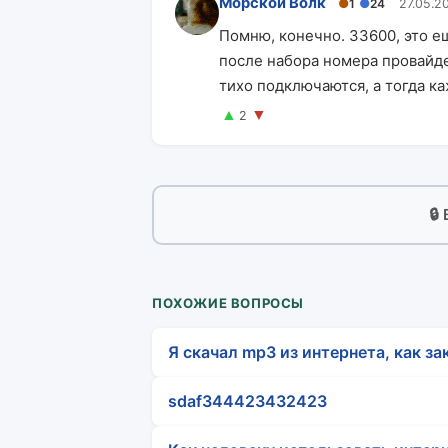
Морской Волк
●
1
●
24
27.05.2
Помню, конечно. 33600, это е
после набора номера провайде
тихо подключаются, а тогда к
▲
▼
2
🔒
ПОХОЖИЕ ВОПРОСЫ
Я скачал mp3 из интернета, как за
sdaf344423432423