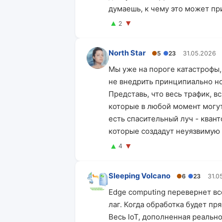
думаешь, к чему это может пр
▲
▼
2
North Star
●
5
●
23
31.05.2026
Мы уже на пороге катастрофы,
не внедрить принципиально н
Представь, что весь трафик, в
которые в любой момент могут
есть спасительный луч - кван
которые создадут неуязвимую
▲
▼
4
Sleeping Volcano
●
6
●
23
31.0
Edge computing перевернет все
лаг. Когда обработка будет пр
Весь IoT, дополненная реальн