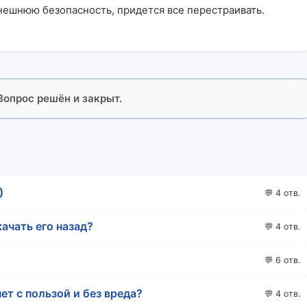
нешнюю безопасность, придется все перестраивать.
 Вопрос решён и закрыт.
)
💬 4 отв.
качать его назад?
💬 4 отв.
💬 6 отв.
ет с пользой и без вреда?
💬 4 отв.