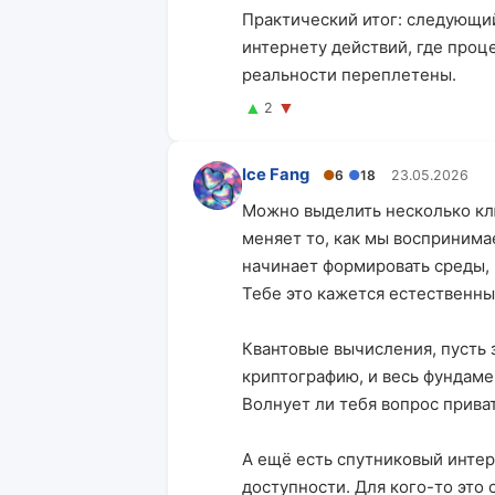
Практический итог: следующий
интернету действий, где проц
реальности переплетены.
▲
▼
2
Ice Fang
●
6
●
18
23.05.2026
Можно выделить несколько клю
меняет то, как мы воспринимае
начинает формировать среды, 
Тебе это кажется естественны
Квантовые вычисления, пусть 
криптографию, и весь фундаме
Волнует ли тебя вопрос прива
А ещё есть спутниковый интер
доступности. Для кого-то это 