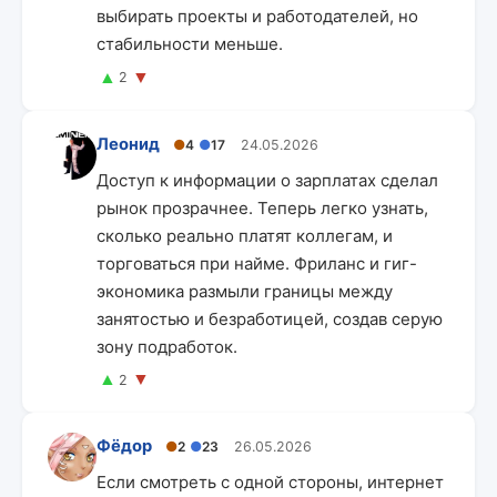
выбирать проекты и работодателей, но
стабильности меньше.
▲
▼
2
Леонид
●
4
●
17
24.05.2026
Доступ к информации о зарплатах сделал
рынок прозрачнее. Теперь легко узнать,
сколько реально платят коллегам, и
торговаться при найме. Фриланс и гиг-
экономика размыли границы между
занятостью и безработицей, создав серую
зону подработок.
▲
▼
2
Фёдор
●
2
●
23
26.05.2026
Если смотреть с одной стороны, интернет