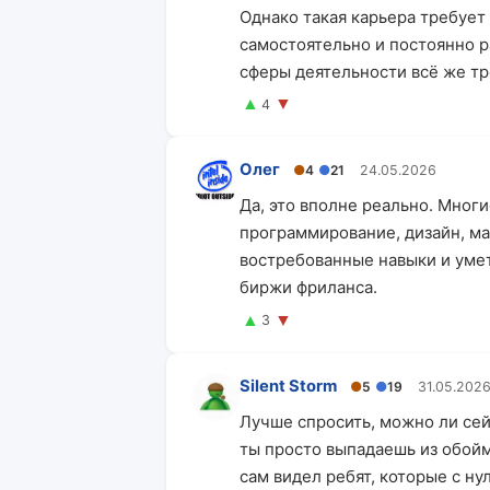
Однако такая карьера требует
самостоятельно и постоянно р
сферы деятельности всё же тр
▲
▼
4
Олег
●
4
●
21
24.05.2026
Да, это вполне реально. Мног
программирование, дизайн, ма
востребованные навыки и умет
биржи фриланса.
▲
▼
3
Silent Storm
●
5
●
19
31.05.202
Лучше спросить, можно ли сей
ты просто выпадаешь из обоймы
сам видел ребят, которые с ну