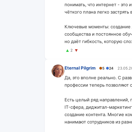
понимать, что интернет - это 
чёткого плана легко застрять 
Ключевые моменты: создание 
сообщества и постоянное обу
но даёт гибкость, которую сл
▲
▼
2
Eternal Pilgrim
●
5
●
24
23.05.2
Да, это вполне реально. С ра
профессии теперь позволяют с
Есть целый ряд направлений, 
IT-сфера, диджитал-маркетинг
создание контента. Многие к
нанимают сотрудников из разн