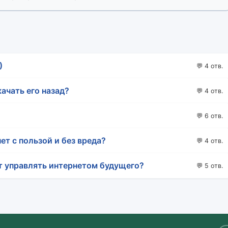
)
💬 4 отв.
качать его назад?
💬 4 отв.
💬 6 отв.
ет с пользой и без вреда?
💬 4 отв.
т управлять интернетом будущего?
💬 5 отв.