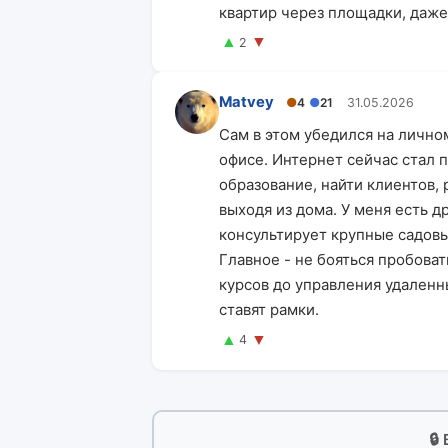
квартир через площадки, даже
▲
▼
2
Matvey
●
4
●
21
31.05.2026
Сам в этом убедился на личном
офисе. Интернет сейчас стал 
образование, найти клиентов,
выходя из дома. У меня есть д
консультирует крупные садовы
Главное - не бояться пробоват
курсов до управления удаленн
ставят рамки.
▲
▼
4
🔒