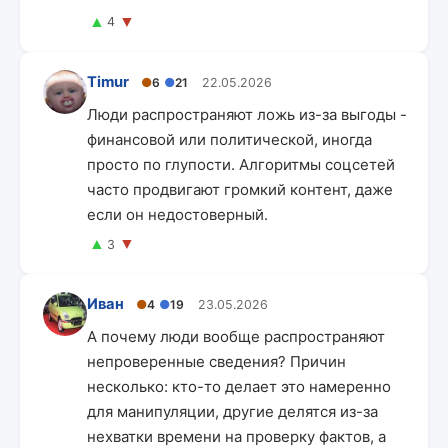
▲
▼
4
Timur
●
6
●
21
22.05.2026
Люди распространяют ложь из-за выгоды -
финансовой или политической, иногда
просто по глупости. Алгоритмы соцсетей
часто продвигают громкий контент, даже
если он недостоверный.
▲
▼
3
Иван
●
4
●
19
23.05.2026
А почему люди вообще распространяют
непроверенные сведения? Причин
несколько: кто-то делает это намеренно
для манипуляции, другие делятся из-за
нехватки времени на проверку фактов, а