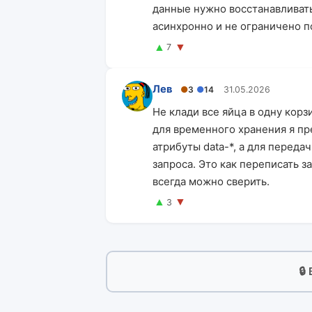
данные нужно восстанавливать
асинхронно и не ограничено по 
▲
▼
7
Лев
●
3
●
14
31.05.2026
Не клади все яйца в одну корз
для временного хранения я п
атрибуты data-*, а для перед
запроса. Это как переписать з
всегда можно сверить.
▲
▼
3
🔒