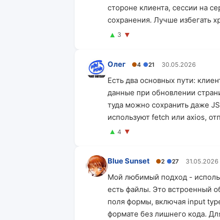
стороне клиента, сессии на с
сохранения. Лучше избегать х
▲
▼
3
Олег
●
4
●
21
30.05.2026
Есть два основных пути: клиен
данные при обновлении страниц
туда можно сохранить даже JS
используют fetch или axios, о
▲
▼
4
Blue Sunset
●
2
●
27
31.05.2026
Мой любимый подход - использ
есть файлы. Это встроенный об
поля формы, включая input type
формате без лишнего кода. Дл