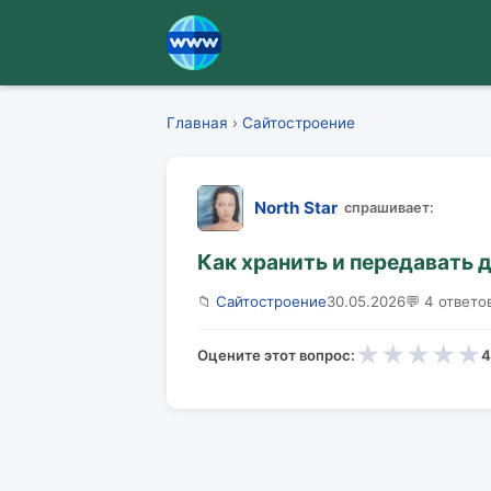
Главная
›
Сайтостроение
North Star
спрашивает:
Как хранить и передавать 
📁
Сайтостроение
30.05.2026
💬 4 ответо
★
★
★
★
★
Оцените этот вопрос:
4