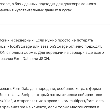
ервере, а базы данных подходят для долговременного
ранения чувствительных данных в куках.
тский и серверный. Если нужно просто не потерять
ы - localStorage или sessionStorage отлично подходят,
ON с полями формы. Для передачи на сервер чаще всего
тправляя FormData или JSON.
овать FormData для передачи, особенно когда в форме
ъект в JavaScript, который автоматически собирает все
="file", и отправляет их в правильном multipart/form-data
я хранения же на клиенте, если форма многошаговая и