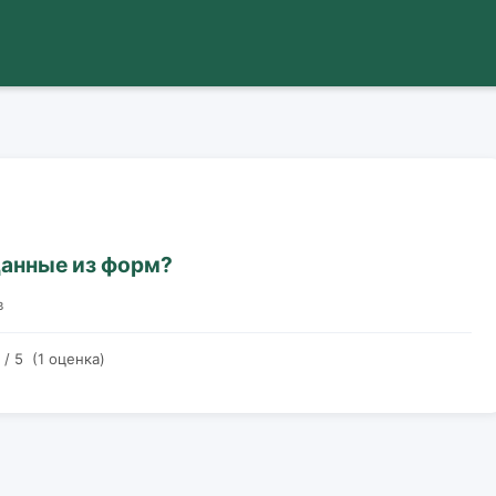
данные из форм?
в
/ 5 (1 оценка)