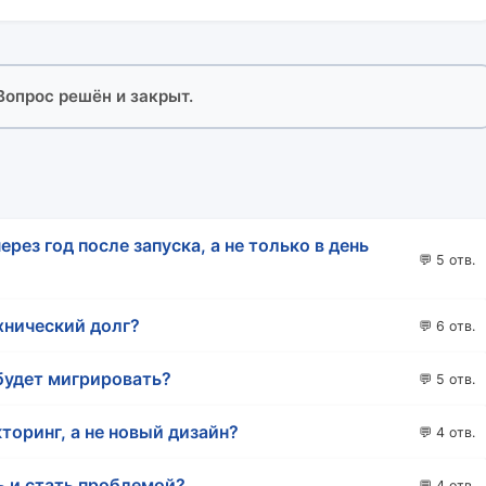
 Вопрос решён и закрыт.
ерез год после запуска, а не только в день
💬 5 отв.
хнический долг?
💬 6 отв.
 будет мигрировать?
💬 5 отв.
торинг, а не новый дизайн?
💬 4 отв.
ь и стать проблемой?
💬 4 отв.