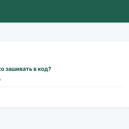
о зашивать в код?
в