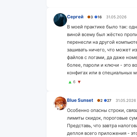
Сергей
●
3
●
16
31.05.2026
В моей практике было так: од
виной всему был жёстко пропи
перенесли на другой компьютер
зашивать ничего, что может из
файлов с логами, да даже ном
более, пароли и ключи - это в
конфигах или в специальных ме
▲
▼
6
Blue Sunset
●
2
●
27
31.05.2026
Особенно опасны строки, связ
лимиты скидок, пороговые сум
Представь, что завтра налогов
деплоя всего приложения - эт