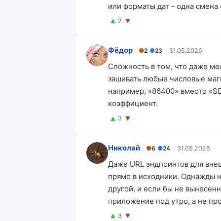
или форматы дат - одна смена
▲
▼
2
Фёдор
●
2
●
23
31.05.2026
Сложность в том, что даже ме
зашивать любые числовые маги
например, «86400» вместо «SE
коэффициент.
▲
▼
3
Николай
●
6
●
24
31.05.2026
Даже URL эндпоинтов для внеш
прямо в исходники. Однажды 
другой, и если бы не вынесен
приложение под утро, а не пр
▲
▼
3