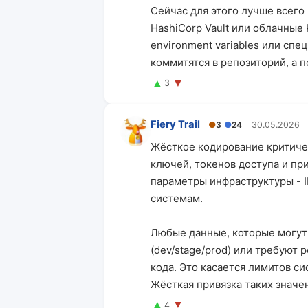
Сейчас для этого лучше всего
HashiCorp Vault или облачные 
environment variables или сп
коммитятся в репозиторий, а п
▲
▼
3
Fiery Trail
●
3
●
24
30.05.2026
Жёсткое кодирование критиче
ключей, токенов доступа и пр
параметры инфраструктуры - I
системам.
Любые данные, которые могут 
(dev/stage/prod) или требуют 
кода. Это касается лимитов с
Жёсткая привязка таких значе
▲
▼
4