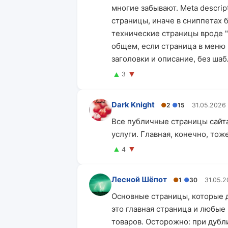
многие забывают. Meta descri
страницы, иначе в сниппетах б
технические страницы вроде "с
общем, если страница в меню 
заголовки и описание, без шаб
▲
▼
3
Dark Knight
●
2
●
15
31.05.2026
Все публичные страницы сайта
услуги. Главная, конечно, тож
▲
▼
4
Лесной Шёпот
●
1
●
30
31.05.
Основные страницы, которые 
это главная страница и любые
товаров. Осторожно: при дубл