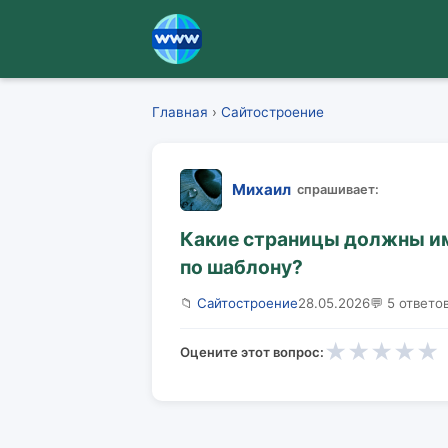
Главная
›
Сайтостроение
Михаил
спрашивает:
Какие страницы должны имет
по шаблону?
📁
Сайтостроение
28.05.2026
💬 5 ответо
★
★
★
★
★
Оцените этот вопрос: