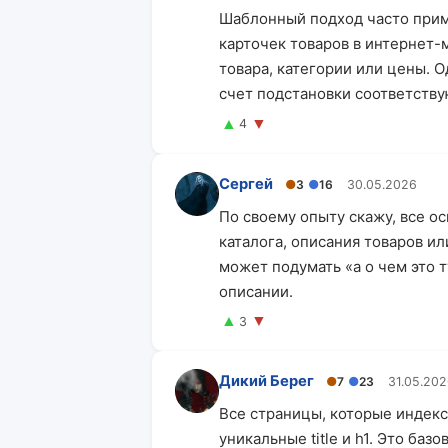
Шаблонный подход часто прим
карточек товаров в интернет-
товара, категории или цены. 
счет подстановки соответств
▲
▼
4
Сергей
●
3
●
16
30.05.2026
По своему опыту скажу, все 
каталога, описания товаров ил
может подумать «а о чем это ту
описании.
▲
▼
3
Дикий Берег
●
7
●
23
31.05.20
Все страницы, которые индек
уникальные title и h1. Это баз